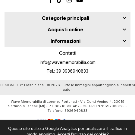
Categorie principali
Acquisti online
Informazioni
Contatti
info@wavememorabilia.com
Tel.: 39 3936940833
DESIGNED BY
Flashinlabs
- © 2026. Tutte le immagini appartengono ai rispettivi
autori
Wave Memorabilia di Lorenzo Fortunati - Via Conti Venino 4, 20019
Settimo Milanese (MI) - P.I. 06216660487 - CF. FRTLNZ88S29D612E -
Telefono:
3936940833
Questo sito utilizza Google Analytics per analizzare il traffico in
modo anonimo. Accetti l'utilizzo dei cookie?