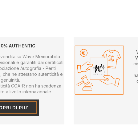
00% AUTHENTIC
 in vendita su Wave Memorabilia
W
sionati e garantiti dai certificati
ci
sociazione Autografia - Periti
ri, che ne attestano autenticità e
na
genuinità.
tenticità COA-R non ha scadenza
o a livello internazionale.
PRI DI PIU'