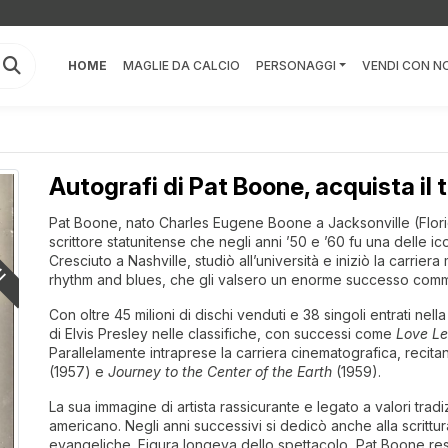
HOME
MAGLIE DA CALCIO
PERSONAGGI
VENDI CON NO
Autografi di Pat Boone, acquista il 
LI
ChatGPT ha detto:
Pat Boone, nato Charles Eugene Boone a Jacksonville (Florida
scrittore statunitense che negli anni ’50 e ’60 fu una delle i
Cresciuto a Nashville, studiò all’università e iniziò la carrie
rhythm and blues, che gli valsero un enorme successo comm
Con oltre 45 milioni di dischi venduti e 38 singoli entrati nell
di Elvis Presley nelle classifiche, con successi come
Love Le
Parallelamente intraprese la carriera cinematografica, reci
(1957) e
Journey to the Center of the Earth
(1959).
La sua immagine di artista rassicurante e legato a valori trad
americano. Negli anni successivi si dedicò anche alla scrittura
evangeliche. Figura longeva dello spettacolo, Pat Boone rest