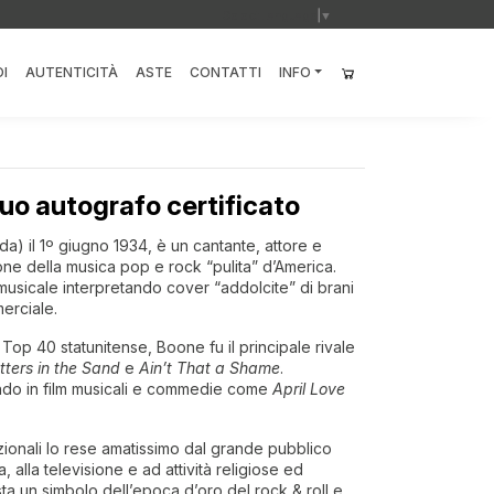
Select Language
▼
I
AUTENTICITÀ
ASTE
CONTATTI
INFO
tuo autografo certificato
) il 1º giugno 1934, è un cantante, attore e
cone della musica pop e rock “pulita” d’America.
ra musicale interpretando cover “addolcite” di brani
erciale.
a Top 40 statunitense, Boone fu il principale rivale
tters in the Sand
e
Ain’t That a Shame
.
tando in film musicali e commedie come
April Love
izionali lo rese amatissimo dal grande pubblico
, alla televisione e ad attività religiose ed
a un simbolo dell’epoca d’oro del rock & roll e