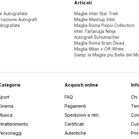
Articoli
ne Autografate
Maglie Inter Star Trek
vazione Autografi
Maglie Mashup Inter
utografate
Maglia Roma Pepsi Collection
Inter Tartaruga Ninja
Autografi Schumacher
Maglia Roma Brain Dead
Maglia Milan x Off-White
Samp: la Maglia più Bella del 
Categorie
Acquisti online
Inf
Sport
FAQ
Chi
Cinema
Pagamenti
Ter
Musica
Spedizioni e ritiri
Cont
Intrattenimento
Certificati
Cus
Personaggi
Autentiche
Pri