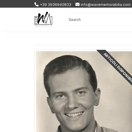
+39 3936940833
info@wavememorabilia.com
ARTICOLI DISPONIBI