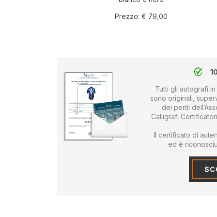
Prezzo:
€ 79,00
1
Tutti gli autografi
sono originali, supervi
dei periti dell’As
Calligrafi Certificato
Il certificato di au
ed è riconosciut
SCO