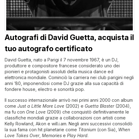
Autografi di David Guetta, acquista il
tuo autografo certificato
David Guetta, nato a Parigi il 7 novembre 1967, è un DJ,
produttore e compositore francese considerato uno dei
pionieri e protagonisti assoluti della musica dance ed
elettronica mondiale. Cominciò la carriera nei club parigini negli
anni ’80, imponendosi come DJ grazie alla sua capacità di
fondere house, electro e sonorità pop.
Il successo internazionale arrivò nei primi anni 2000 con album
come
Just a Little More Love
(2002) e
Guetta Blaster
(2004),
ma fu con
One Love
(2009) che conquistò definitivamente le
classifiche mondiali grazie a collaborazioni con artisti come
Kelly Rowland, Akon e will.i.am. Negli anni successivi consolidò
la sua fama con hit planetarie come
Titanium
(con Sia),
When
Love Takes Over
,
Memories
e
Play Hard
.