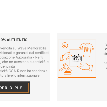
00% AUTHENTIC
 in vendita su Wave Memorabilia
W
sionati e garantiti dai certificati
ci
sociazione Autografia - Periti
ri, che ne attestano autenticità e
na
genuinità.
tenticità COA-R non ha scadenza
o a livello internazionale.
PRI DI PIU'