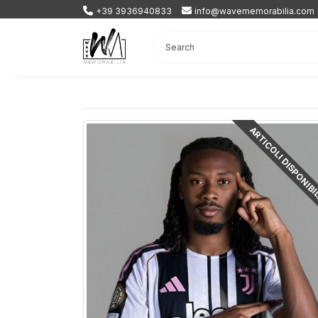
+39 3936940833
info@wavememorabilia.com
ARTICOLI DISPONIBI