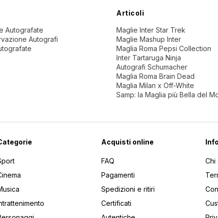
Articoli
ne Autografate
Maglie Inter Star Trek
vazione Autografi
Maglie Mashup Inter
utografate
Maglia Roma Pepsi Collection
Inter Tartaruga Ninja
Autografi Schumacher
Maglia Roma Brain Dead
Maglia Milan x Off-White
Samp: la Maglia più Bella del 
Categorie
Acquisti online
Inf
Sport
FAQ
Chi
Cinema
Pagamenti
Ter
Musica
Spedizioni e ritiri
Cont
Intrattenimento
Certificati
Cus
Personaggi
Autentiche
Pri