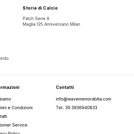
Storie di Calcio
Patch Serie A
Maglia 125 Anniversario Milan
Mondo
ormazioni
Contatti
 siamo
info@wavememorabilia.com
mini e Condizioni
Tel.: 39 3936940833
atti
tomer Service
vacy Policy