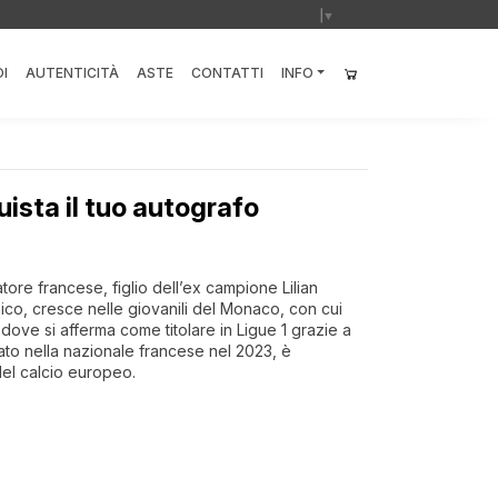
Select Language
▼
I
AUTENTICITÀ
ASTE
CONTATTI
INFO
ista il tuo autografo
ore francese, figlio dell’ex campione Lilian
ico, cresce nelle giovanili del Monaco, con cui
dove si afferma come titolare in Ligue 1 grazie a
cato nella nazionale francese nel 2023, è
del calcio europeo.