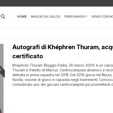
HOME
MAGLIE DA CALCIO
PERSONAGGI
VENDI CON NO
Autografi di Khéphren Thuram, acqu
LI
certificato
Khephren Thuram (Reggio Emilia, 26 marzo 2001) è un calciat
Thuram e fratello di Marcus. Centrocampista dinamico e tecn
debutta in prima squadra nel 2018. Dal 2019 gioca nel Nizza, 
fisicità, visione di gioco e capacità negli inserimenti. Convo
considerato uno dei giovani centrocampisti più promettenti 