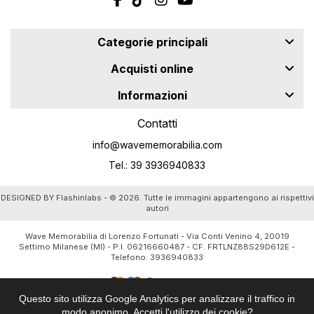
Categorie principali
Acquisti online
Informazioni
Contatti
info@wavememorabilia.com
Tel.: 39 3936940833
DESIGNED BY
Flashinlabs
- © 2026. Tutte le immagini appartengono ai rispettivi
autori
Wave Memorabilia di Lorenzo Fortunati - Via Conti Venino 4, 20019
Settimo Milanese (MI) - P.I. 06216660487 - CF. FRTLNZ88S29D612E -
Telefono:
3936940833
Questo sito utilizza Google Analytics per analizzare il traffico in
modo anonimo. Accetti l'utilizzo dei cookie?