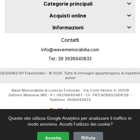
Categorie principali
Acquisti online
Informazioni
Contatti
info@wavememorabilia.com
Tel.: 39 3936940833
DESIGNED BY
Flashinlabs
- © 2026. Tutte le immagini appartengono ai rispettivi
autori
Wave Memorabilia di Lorenzo Fortunati - Via Conti Venino 4, 20019
Settimo Milanese (MI) - P.I. 06216660487 - CF. FRTLNZ88S29D612E -
Telefono:
3936940833
Questo sito utilizza Google Analytics per analizzare il traffico in
modo anonimo. Accetti l'utilizzo dei cookie?
Accetta
Rifiuta