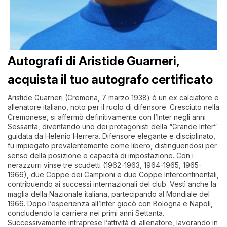
Autografi di Aristide Guarneri,
acquista il tuo autografo certificato
Aristide Guarneri (Cremona, 7 marzo 1938) è un ex calciatore e
allenatore italiano, noto per il ruolo di difensore. Cresciuto nella
Cremonese, si affermò definitivamente con l’Inter negli anni
Sessanta, diventando uno dei protagonisti della “Grande Inter”
guidata da Helenio Herrera. Difensore elegante e disciplinato,
fu impiegato prevalentemente come libero, distinguendosi per
senso della posizione e capacità di impostazione. Con i
nerazzurri vinse tre scudetti (1962-1963, 1964-1965, 1965-
1966), due Coppe dei Campioni e due Coppe Intercontinentali,
contribuendo ai successi internazionali del club. Vestì anche la
maglia della Nazionale italiana, partecipando al Mondiale del
1966. Dopo l’esperienza all’Inter giocò con Bologna e Napoli,
concludendo la carriera nei primi anni Settanta.
Successivamente intraprese l’attività di allenatore, lavorando in