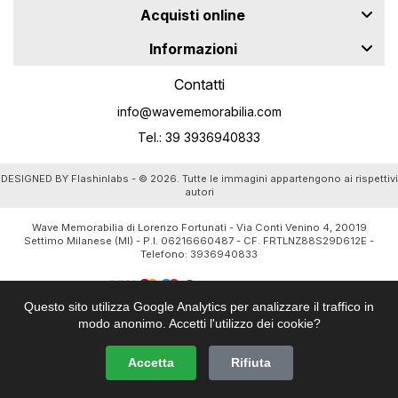
Acquisti online
Informazioni
Contatti
info@wavememorabilia.com
Tel.: 39 3936940833
DESIGNED BY
Flashinlabs
- © 2026. Tutte le immagini appartengono ai rispettivi
autori
Wave Memorabilia di Lorenzo Fortunati - Via Conti Venino 4, 20019
Settimo Milanese (MI) - P.I. 06216660487 - CF. FRTLNZ88S29D612E -
Telefono:
3936940833
Questo sito utilizza Google Analytics per analizzare il traffico in
modo anonimo. Accetti l'utilizzo dei cookie?
Accetta
Rifiuta