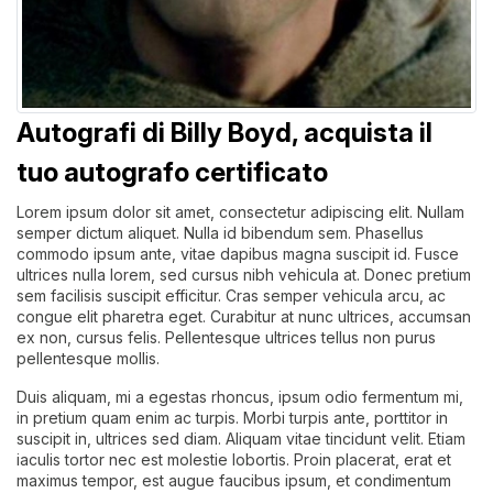
Autografi di Billy Boyd, acquista il
tuo autografo certificato
Lorem ipsum dolor sit amet, consectetur adipiscing elit. Nullam
semper dictum aliquet. Nulla id bibendum sem. Phasellus
commodo ipsum ante, vitae dapibus magna suscipit id. Fusce
ultrices nulla lorem, sed cursus nibh vehicula at. Donec pretium
sem facilisis suscipit efficitur. Cras semper vehicula arcu, ac
congue elit pharetra eget. Curabitur at nunc ultrices, accumsan
ex non, cursus felis. Pellentesque ultrices tellus non purus
pellentesque mollis.
Duis aliquam, mi a egestas rhoncus, ipsum odio fermentum mi,
in pretium quam enim ac turpis. Morbi turpis ante, porttitor in
suscipit in, ultrices sed diam. Aliquam vitae tincidunt velit. Etiam
iaculis tortor nec est molestie lobortis. Proin placerat, erat et
maximus tempor, est augue faucibus ipsum, et condimentum