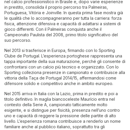
nel calcio professionistico in Brasile e, dopo varie esperienze
in prestito, consolida il proprio percorso tra Palmeiras,
Portuguesa, Vitória e Joinville. In questa prima fase mostra già
le qualità che lo accompagneranno per tutta la carriera: forza
fisica, attenzione difensiva e capacità di adattarsi a sistemi di
gioco differenti. Con il Palmeiras conquista anche il
Campeonato Paulista del 2008, primo titolo significativo del
suo percorso.
Nel 2013 si trasferisce in Europa, firmando con lo Sporting
Clube de Portugal. L’esperienza portoghese rappresenta una
tappa importante della sua maturazione, perché gli consente di
confrontarsi con un calcio più tecnico e organizzato. Con lo
Sporting colleziona presenze in campionato e contribuisce alla
vittoria della Taça de Portugal 2014/15, affermandosi come
difensore solido e competitivo anche in ambito europeo.
Nel 2015 arriva in Italia con la Lazio, prima in prestito e poi a
titolo definitivo. In maglia biancoceleste Maurício entra nel
contesto della Serie A, campionato tatticamente molto
esigente, e si distingue per fisicità, presenza nell’uno contro
uno e capacità di reggere la pressione delle partite di alto
livello. L’esperienza romana contribuisce a renderlo un nome
familiare anche al pubblico italiano, soprattutto tra gli