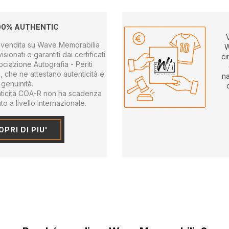
00% AUTHENTIC
 in vendita su Wave Memorabilia
W
sionati e garantiti dai certificati
ci
sociazione Autografia - Periti
ri, che ne attestano autenticità e
na
genuinità.
tenticità COA-R non ha scadenza
o a livello internazionale.
PRI DI PIU'