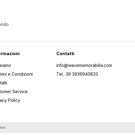
Mondo
ormazioni
Contatti
 siamo
info@wavememorabilia.com
mini e Condizioni
Tel.: 39 3936940833
atti
tomer Service
vacy Policy
tori