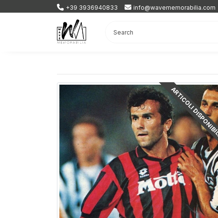
+39 3936940833
info@wavememorabilia.com
ARTICOLI DISPONIBI