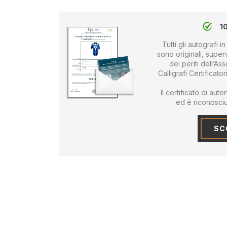
1
Tutti gli autografi
sono originali, supervi
dei periti dell’As
Calligrafi Certificato
Il certificato di au
ed è riconosciut
SCO