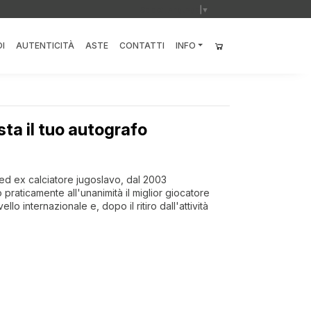
Select Language
▼
I
AUTENTICITÀ
ASTE
CONTATTI
INFO
sta il tuo autografo
 ed ex calciatore jugoslavo, dal 2003
praticamente all'unanimità il miglior giocatore
o internazionale e, dopo il ritiro dall'attività