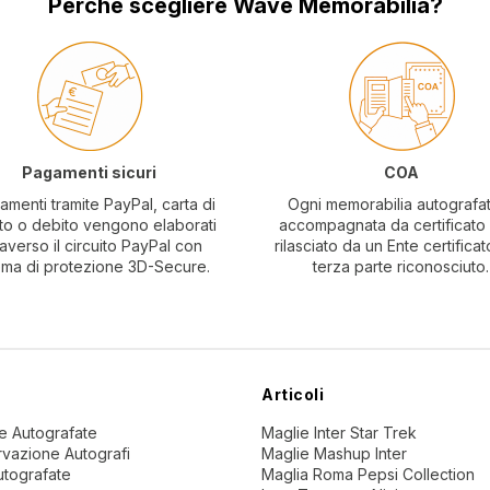
Perché scegliere Wave Memorabilia?
Pagamenti sicuri
COA
amenti tramite PayPal, carta di
Ogni memorabilia autografa
to o debito vengono elaborati
accompagnata da certificat
raverso il circuito PayPal con
rilasciato da un Ente certificat
ema di protezione 3D-Secure.
terza parte riconosciuto.
Articoli
ne Autografate
Maglie Inter Star Trek
vazione Autografi
Maglie Mashup Inter
utografate
Maglia Roma Pepsi Collection