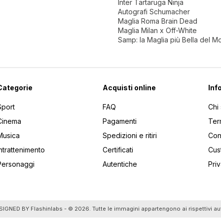
Inter Tartaruga Ninja
Autografi Schumacher
Maglia Roma Brain Dead
Maglia Milan x Off-White
Samp: la Maglia più Bella del 
Categorie
Acquisti online
Inf
Sport
FAQ
Chi
Cinema
Pagamenti
Ter
Musica
Spedizioni e ritiri
Cont
Intrattenimento
Certificati
Cus
Personaggi
Autentiche
Pri
utti gli articoli
SIGNED BY
Flashinlabs
- © 2026. Tutte le immagini appartengono ai rispettivi au