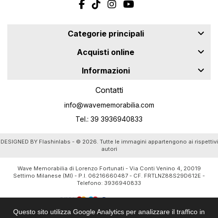
Categorie principali
Acquisti online
Informazioni
Contatti
info@wavememorabilia.com
Tel.: 39 3936940833
DESIGNED BY
Flashinlabs
- © 2026. Tutte le immagini appartengono ai rispettivi
autori
Wave Memorabilia di Lorenzo Fortunati - Via Conti Venino 4, 20019
Settimo Milanese (MI) - P.I. 06216660487 - CF. FRTLNZ88S29D612E -
Telefono:
3936940833
Questo sito utilizza Google Analytics per analizzare il traffico in