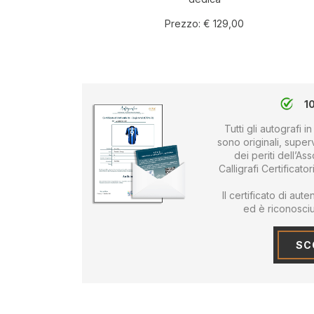
Prezzo:
€ 129,00
1
Tutti gli autografi
sono originali, supervi
dei periti dell’As
Calligrafi Certificato
Il certificato di au
ed è riconosciut
SCO