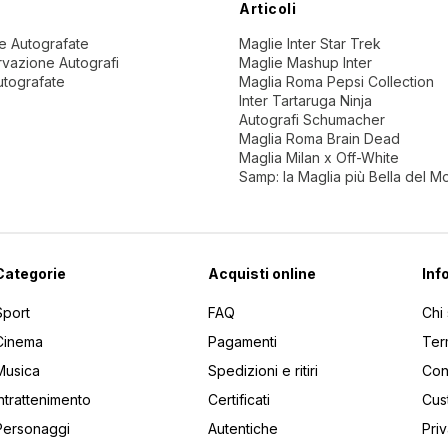
Articoli
ne Autografate
Maglie Inter Star Trek
vazione Autografi
Maglie Mashup Inter
utografate
Maglia Roma Pepsi Collection
Inter Tartaruga Ninja
Autografi Schumacher
Maglia Roma Brain Dead
Maglia Milan x Off-White
Samp: la Maglia più Bella del 
Categorie
Acquisti online
Inf
Sport
FAQ
Chi
Cinema
Pagamenti
Ter
Musica
Spedizioni e ritiri
Cont
Intrattenimento
Certificati
Cus
Personaggi
Autentiche
Pri