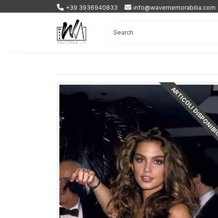
+39 3936940833
info@wavememorabilia.com
ARTICOLI DISPONIBI