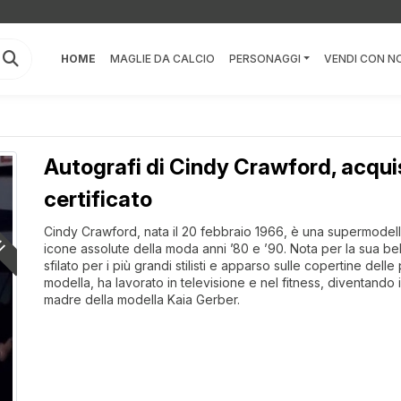
HOME
MAGLIE DA CALCIO
PERSONAGGI
VENDI CON NO
Autografi di Cindy Crawford, acquis
LI
certificato
Cindy Crawford, nata il 20 febbraio 1966, è una supermodella
icone assolute della moda anni ’80 e ’90. Nota per la sua bell
sfilato per i più grandi stilisti e apparso sulle copertine delle 
modella, ha lavorato in televisione e nel fitness, diventando
madre della modella Kaia Gerber.