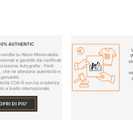
00% AUTHENTIC
 in vendita su Wave Memorabilia
W
sionati e garantiti dai certificati
ci
sociazione Autografia - Periti
ri, che ne attestano autenticità e
na
genuinità.
tenticità COA-R non ha scadenza
o a livello internazionale.
PRI DI PIU'