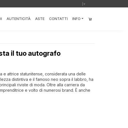
Select Language
▼
I
AUTENTICITÀ
ASTE
CONTATTI
INFO
ta il tuo autografo
 e attrice statunitense, considerata una delle
ezza distintiva e il famoso neo sopra il labbro, ha
principali riviste di moda. Oltre alla carriera da
 imprenditrice e volto di numerosi brand. È anche