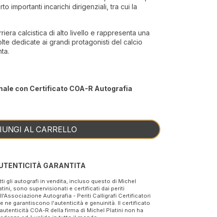
to importanti incarichi dirigenziali, tra cui la
rriera calcistica di alto livello e rappresenta una
lte dedicate ai grandi protagonisti del calcio
ta.
nale con Certificato COA-R Autografia
IUNGI AL CARRELLO
UTENTICITÀ GARANTITA
tti gli autografi in vendita, incluso questo di Michel
atini, sono supervisionati e certificati dai periti
ll'Associazione Autografia - Periti Calligrafi Certificatori
e ne garantiscono l'autenticità e genuinità. Il certificato
 autenticità COA-R della firma di Michel Platini non ha