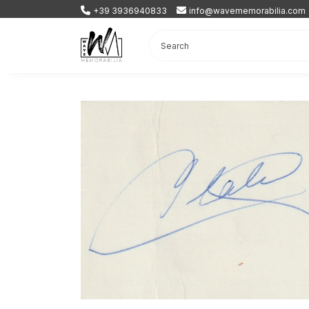
+39 3936940833
info@wavememorabilia.com