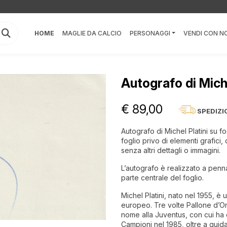
HOME
MAGLIE DA CALCIO
PERSONAGGI
VENDI CON NO
Autografo di Miche
€ 89,00
SPEDIZI
Autografo di Michel Platini su fo
foglio privo di elementi grafici,
senza altri dettagli o immagini.
L’autografo è realizzato a penna
parte centrale del foglio.
Michel Platini, nato nel 1955, è u
europeo. Tre volte Pallone d’Or
nome alla Juventus, con cui ha 
Campioni nel 1985, oltre a guida