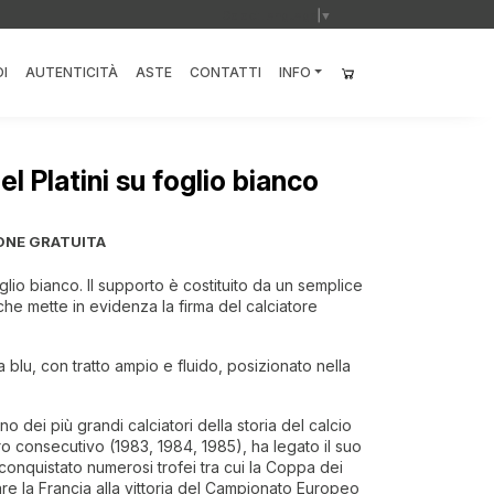
Select Language
▼
I
AUTENTICITÀ
ASTE
CONTATTI
INFO
l Platini su foglio bianco
ONE GRATUITA
glio bianco. Il supporto è costituito da un semplice
 che mette in evidenza la firma del calciatore
 blu, con tratto ampio e fluido, posizionato nella
no dei più grandi calciatori della storia del calcio
o consecutivo (1983, 1984, 1985), ha legato il suo
conquistato numerosi trofei tra cui la Coppa dei
re la Francia alla vittoria del Campionato Europeo