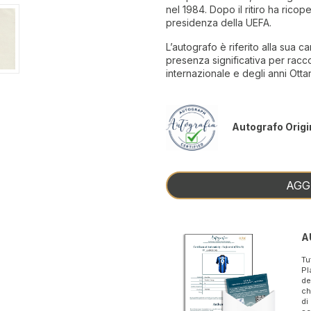
nel 1984. Dopo il ritiro ha ricoper
presidenza della UEFA.
L’autografo è riferito alla sua ca
presenza significativa per racco
internazionale e degli anni Ottan
Autografo Origi
AGG
A
Tu
Pl
de
ch
di