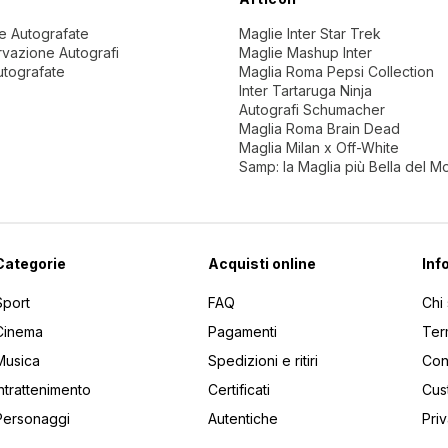
ne Autografate
Maglie Inter Star Trek
vazione Autografi
Maglie Mashup Inter
utografate
Maglia Roma Pepsi Collection
Inter Tartaruga Ninja
Autografi Schumacher
Maglia Roma Brain Dead
Maglia Milan x Off-White
Samp: la Maglia più Bella del 
Categorie
Acquisti online
Inf
Sport
FAQ
Chi
Cinema
Pagamenti
Ter
Musica
Spedizioni e ritiri
Cont
Intrattenimento
Certificati
Cus
Personaggi
Autentiche
Pri
utti gli articoli