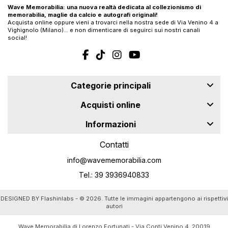
Wave Memorabilia: una nuova realtà dedicata al collezionismo di
memorabilia, maglie da calcio e autografi originali!
Acquista online oppure vieni a trovarci nella nostra sede di Via Venino 4 a
Vighignolo (Milano)… e non dimenticare di seguirci sui nostri canali
social!
Categorie principali
Acquisti online
Informazioni
Contatti
info@wavememorabilia.com
Tel.: 39 3936940833
DESIGNED BY
Flashinlabs
- © 2026. Tutte le immagini appartengono ai rispettivi
autori
Wave Memorabilia di Lorenzo Fortunati - Via Conti Venino 4, 20019